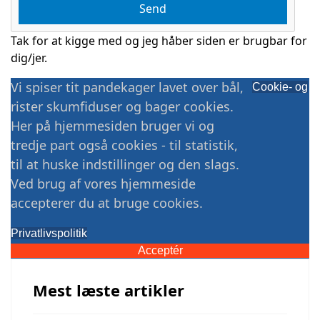
Tak for at kigge med og jeg håber siden er brugbar for
dig/jer.
Vi spiser tit pandekager lavet over bål,
Cookie- og
rister skumfiduser og bager cookies.
Her på hjemmesiden bruger vi og
tredje part også cookies - til statistik,
til at huske indstillinger og den slags.
Ved brug af vores hjemmeside
accepterer du at bruge cookies.
Privatlivspolitik
Acceptér
Mest læste artikler