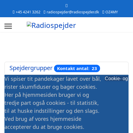
+45 4241 3262
radiospejder@radiospejder.dk
OZ4MY
Spejdergrupper
Kontakt antal: 23
Vi spiser tit pandekager lavet over bål,
Cookie- og
rister skumfiduser og bager cookies.
Her på hjemmesiden bruger vi og
tredje part også cookies - til statistik,
til at huske indstillinger og den slags.
Ved brug af vores hjemmeside
accepterer du at bruge cookies.