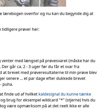
æse lærebogen ovenfor og nu kan du begynde dig at
e tidligere prøver her:
og venter med længsel på prøvesvaret (måske har du
er går ca. 2 - 3 uger før du får et svar fra
d at brevet med prøveresultaterne til min prøve blev
 uger senere ... et par dage efter dukkede brevet
 - puha.
at finde ud af hvilket
kaldesignal du kunne tænke
 og brug for eksempel wildcard "*" (stjerne) hvis du
l dog være opmærksom på at det reelt ikke er alle