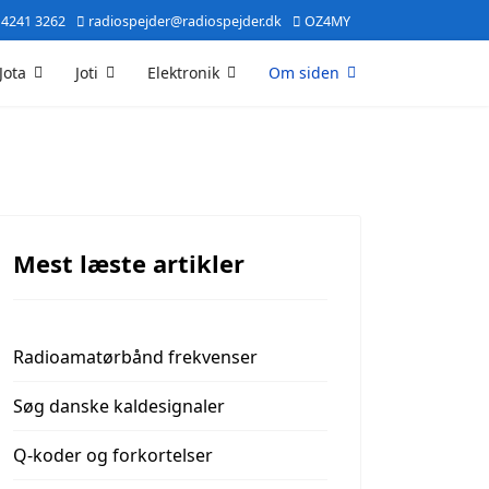
 4241 3262
radiospejder@radiospejder.dk
OZ4MY
Jota
Joti
Elektronik
Om siden
Mest læste artikler
Radioamatørbånd frekvenser
Søg danske kaldesignaler
Q-koder og forkortelser