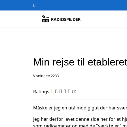
Min rejse til etabler
Visninger: 2233
Ratings
(1)
Måske er jeg en utålmodig gut der har svært
Jeg har derfor lavet denne side her for at hj
som radioamatør og med de "værktøjer" man