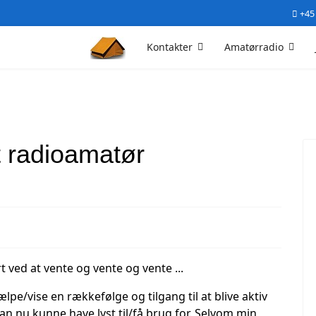
+45
Kontakter
Amatørradio
et radioamatør
 ved at vente og vente og vente ...
ælpe/vise en rækkefølge og tilgang til at blive aktiv
 nu kunne have lyst til/få brug for. Selvom min