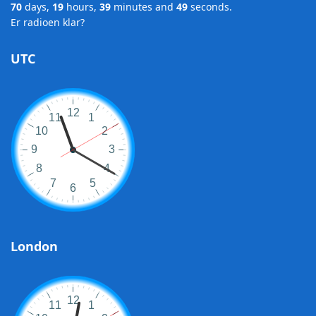
70
days,
19
hours,
39
minutes and
48
seconds.
Er radioen klar?
UTC
London