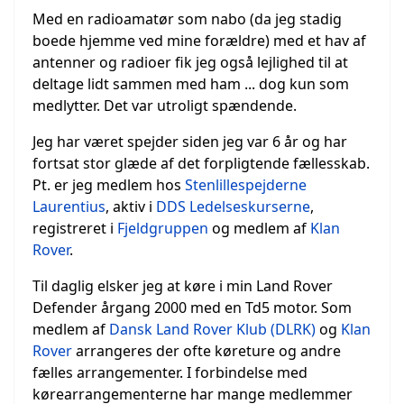
Med en radioamatør som nabo (da jeg stadig
boede hjemme ved mine forældre) med et hav af
antenner og radioer fik jeg også lejlighed til at
deltage lidt sammen med ham ... dog kun som
medlytter. Det var utroligt spændende.
Jeg har været spejder siden jeg var 6 år og har
fortsat stor glæde af det forpligtende fællesskab.
Pt. er jeg medlem hos
Stenlillespejderne
Laurentius
, aktiv i
DDS Ledelseskurserne
,
registreret i
Fjeldgruppen
og medlem af
Klan
Rover
.
Til daglig elsker jeg at køre i min Land Rover
Defender årgang 2000 med en Td5 motor. Som
medlem af
Dansk Land Rover Klub (DLRK)
og
Klan
Rover
arrangeres der ofte køreture og andre
fælles arrangementer. I forbindelse med
kørearrangementerne har mange medlemmer